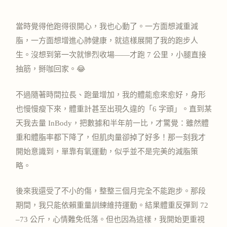
當時覺得他跑得很開心，我也心動了。一方面想減重減
脂，一方面想增進心肺健康，就這樣展開了我的跑步人
生。
沒想到第一次就慘烈收場——才跑 7 公里，小腿直接
抽筋，掰咖回家。😂
不過隨著時間拉長、跑量增加，我的體能愈來愈好，身形
也慢慢瘦下來，體重計甚至出現久違的「6 字頭」。
直到某
天我去量 InBody，把數據和半年前一比，才驚覺：雖然體
重和體脂率都下降了，但肌肉量卻掉了好多！那一刻我才
開始意識到，單靠有氧運動，似乎並不是完美的減脂策
略。
後來我還受了不小的傷，整整三個月完全不能跑步。那段
期間，我只能依賴重量訓練維持運動。結果體重反彈到 72
–73 公斤，心情難免低落。
但也因為這樣，我開始更重視