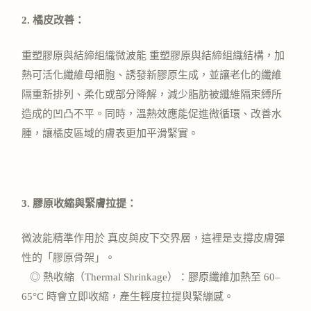
2. 橘皮改善：
重塑膠原與結締組織
微波能 重塑膠原與結締組織結構，
加
熱可活化纖維母細胞、誘發新膠原生成，
並讓老化的纖維
隔重新排列、柔化或部分
降
解，
減少脂肪被纖維隔束縛所
造成的凹凸不平。
同時，溫熱效應能促進微循環、改善水
腫，
讓橘皮區域的膚表更加平滑緊實。
3. 膠原收縮與緊膚拉提：
微波能精準作用於 真皮與皮下交界層，
這裡是支撐皮膚彈
性的「膠原骨架」。
◎ 熱收縮（Thermal Shrinkage）：膠原纖維加熱至 60–
65°C 時會立即收縮，產生輕度拉提與緊繃感。