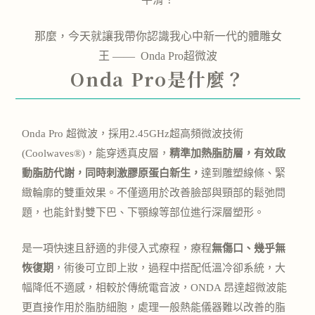
那麼，今天就讓我帶你認識
我心中新一代的體雕女
王
——
Onda
Pro
超微波
Onda Pro是什麼？
Onda Pro 超微波，採用2.45GHz超高頻微波技術
(Coolwaves®)，能穿透真皮層，
精準加熱脂肪層，有效啟
動脂肪代謝，同時刺激膠原蛋白新生，
達到雕塑線條、緊
緻輪廓的雙重效果。不僅適用於改善臉部與頸部的鬆弛問
題，也能針對雙下巴、下顎線等部位進行深層塑形。
是一項快速且舒適的非侵入式療程，療程
無傷口、幾乎無
恢復期
，術後可立即上妝，過程中搭配低溫冷卻系統，大
幅降低不適感，相較於傳統電音波，ONDA 昂達超微波能
更直接作用於脂肪細胞，處理一般熱能儀器難以改善的脂