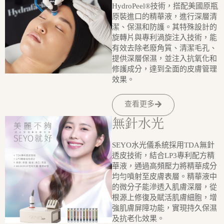
HydroPeel®技術，搭配美國原瓶
原裝進口的精華液，進行深層清
潔、保濕和防護。其特殊設計的
旋轉片與專利渦旋注入技術，能
有效去除老廢角質、清潔毛孔、
提供深層保濕，並注入抗氧化和
修護成分，達到全面的皮膚管理
效果。
查看更多
無針水光
SEYO水光儀系統採用TDA無針
透皮技術，結合LP3專利配方精
華液，通過高頻壓力將精華成分
均勻噴射至皮膚表層。精華液中
的微分子能滲透入肌膚深層，從
根源上修復及賦活肌膚細胞，增
強肌膚屏障功能，實現持久保濕
及抗老化效果。