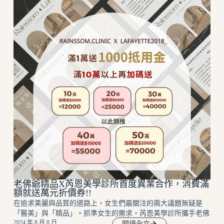
老佛爺精品X芮恩美學診所首度異業合作，消費滿
額就送萬元折價券!!
在追求美麗與品質的道路上，女生們最關注的兩大議題無疑是
「醫美」與「精品」。抓準女生的需求，芮恩美學診所攜手老佛
2024 年 8 月 8 日
閱讀全文